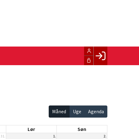
Facebook login
Husk mig
Glemt password
Opret profil
Måned
Uge
Agenda
LOG IND
Lør
Søn
31.
1.
2.