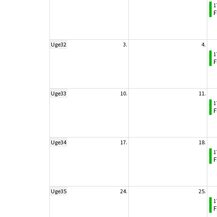
1
F
Uge32
3.
4.
1
F
Uge33
10.
11.
1
F
Uge34
17.
18.
1
F
Uge35
24.
25.
1
F