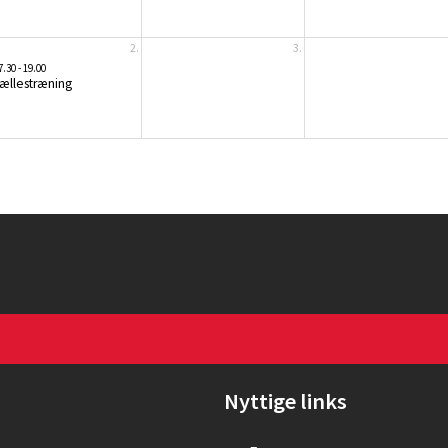
2.
3.
7.30 - 19.00
ællestræning
Nyttige links