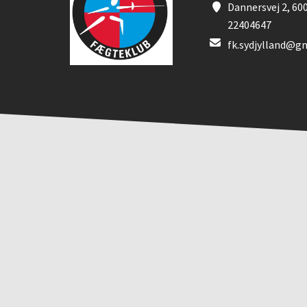
Dannersvej 2, 60
22404647
fk.sydjylland@g