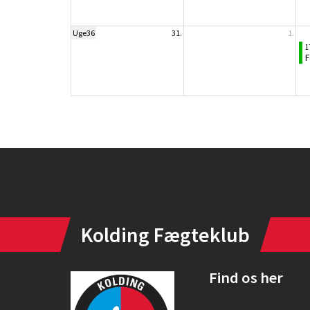
Uge36
31.
1.
1
F
Instagram
Kolding Fægteklub
Find os her