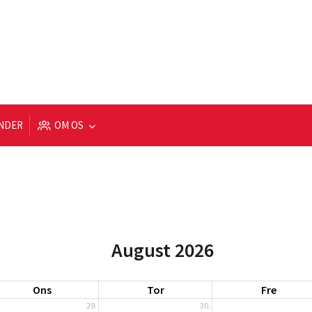
NDER
OM OS
August 2026
Ons
Tor
Fre
29.
30.