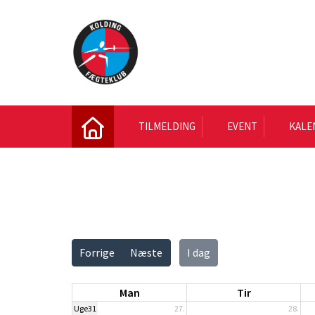
TILMELDING
EVENT
KALE
Vis alle
Forrige
Næste
I dag
Man
Tir
Uge31
27.
28.