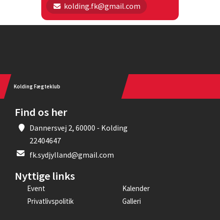
kolding.fk@gmail.com
Instagram
Kolding Fægteklub
Find os her
Dannersvej 2, 60000 - Kolding
22404647
fk.sydjylland@gmail.com
Nyttige links
Event
Kalender
Privatlivspolitik
Galleri