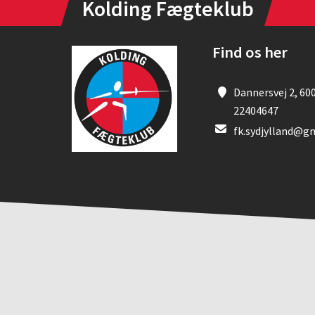
Kolding Fægteklub
Find os her
Dannersvej 2, 60
22404647
fk.sydjylland@g