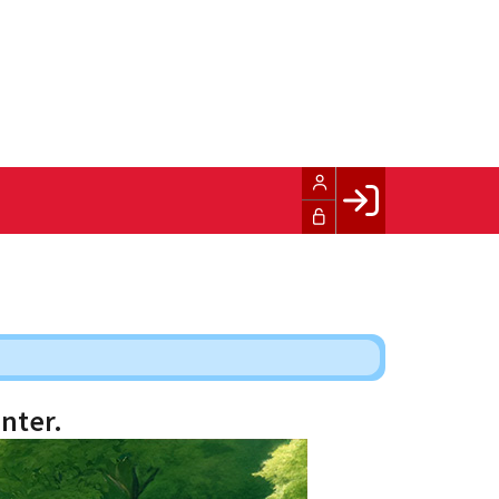
Facebook login
Husk mig
Glemt password
Opret profil
LOG IND
nter.