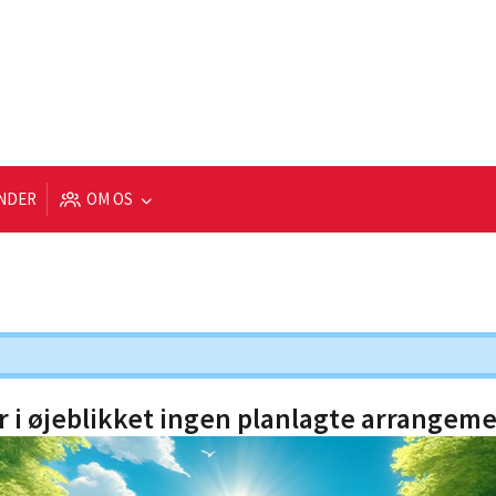
NDER
OM OS
r i øjeblikket ingen planlagte arrangeme